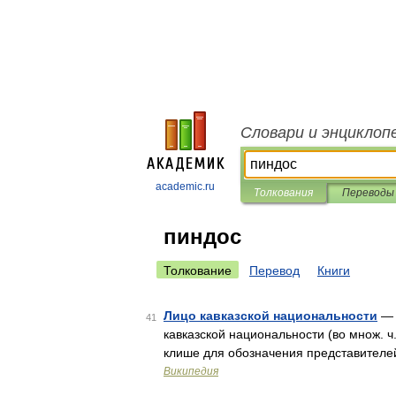
Словари и энциклоп
academic.ru
Толкования
Переводы
пиндос
Толкование
Перевод
Книги
Лицо кавказской национальности
— 
41
кавказской национальности (во множ. 
клише для обозначения представителе
Википедия