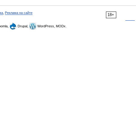
ка
,
Реклама на сайте
18+
omla,
Drupal,
WordPress, MODx.