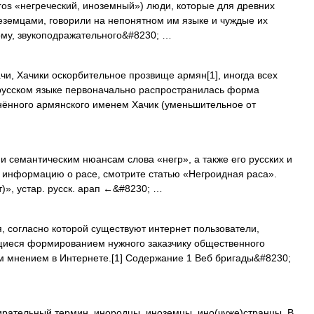
aros «негреческий, иноземный») люди, которые для древних
жеземцами, говорили на непонятном им языке и чуждые их
мому, звукоподражательного&#8230; …
и, Хачики оскорбительное прозвище армян[1], иногда всех
 русском языке первоначально распространилась форма
нённого армянского именем Хачик (уменьшительное от
и семантическим нюансам слова «негр», а также его русских и
ь информацию о расе, смотрите статью «Негроидная раса».
т)», устар. русск. арап ←&#8230; …
 согласно которой существуют интернет пользователи,
щиеся формированием нужного заказчику общественного
 мнением в Интернете.[1] Содержание 1 Веб бригады&#8230;
ирательный термин, инородцы, иноземцы, ино(чуже)странцы. В