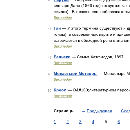
46
словаре Даля (1866 год) толкуется ка
ссылка) . В толково словообразовате
Википедия
Гой
— У этого термина существуют и другие значе
47
гойим), в современных иврите и идише
встречается в обиходной речи в значен
Википедия
Реднеки
— Семья Хатфилдов, 1897 …
48
Википедия
Монастыри Метеоры
— Монастырь М
49
Википедия
Креол
— О&#160;литературном персон
50
Википедия
Страницы
←
Предыдущая
Сле
1
2
3
4
5
6