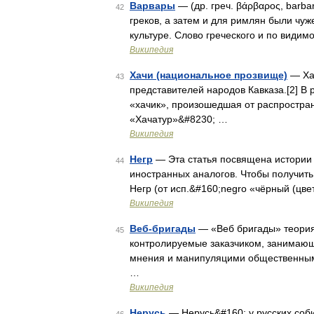
Варвары
— (др. греч. βάρβαρος, barb
42
греков, а затем и для римлян были чу
культуре. Слово греческого и по види
Википедия
Хачи (национальное прозвище)
— Хач
43
представителей народов Кавказа.[2] В
«хачик», произошедшая от распростра
«Хачатур»&#8230; …
Википедия
Негр
— Эта статья посвящена истории 
44
иностранных аналогов. Чтобы получит
Негр (от исп.&#160;negro «чёрный (цве
Википедия
Веб-бригады
— «Веб бригады» теория,
45
контролируемые заказчиком, занимаю
мнения и манипуляцими общественным
…
Википедия
Нерусь
— Нерусь&#160; у русских соб