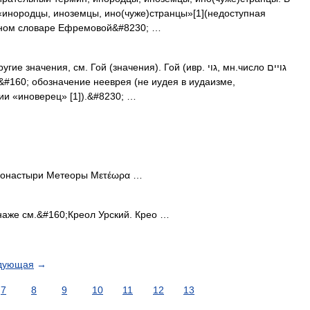
к «инородцы, иноземцы, ино(чуже)странцы»[1](недоступная
льном словаре Ефремовой&#8230; …
ния, см. Гой (значения). Гой (ивр. גוי‎, мн.число גויים
&#160; обозначение нееврея (не иудея в иудаизме,
ии «иноверец» [1]).&#8230; …
онастыри Метеоры Μετέωρα …
аже см.&#160;Креол Урский. Крео …
дующая
→
7
8
9
10
11
12
13