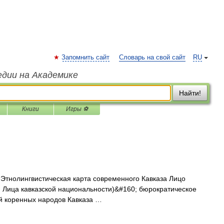
Запомнить сайт
Словарь на свой сайт
RU
едии на Академике
Найти!
Книги
Игры ⚽
Этнолингвистическая карта современного Кавказа Лицо
ч. Лица кавказской национальности)&#160; бюрократическое
й коренных народов Кавказа …